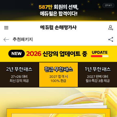
1
3
만
합격수기의 증명,
근거보기
에듀윌
은 합격이다!
에듀윌 손해평가사
추천패키지
2년 무한패스
환급 무한패스
1년 무한패스
27+28 대비
2027 합격 시
2027 완벽 대비
최신 강의 제공
100% 환급
필수특강 3종 제공