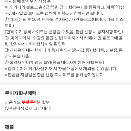
게시판'에 합격수기 작성 후
아래 카페와 블로그 총 6곳 중 한 곳에 합격수기를 등록하고, '제목', '작성
자', '게시일'일 보이도록 캡쳐하여 환급 신청하시면 됩니다.
① 카페(은퇴 후 50년, 단자모, 손자모) / 개인 블로그(네이버, 다음, 티스
토리)
(합격 수기 등록 사이트는 변경될 수 있음. 환급 신청 시 공지사항 확인)
② [마이페이지 - 수강료 환급 신청] 페이지에서 카페/개인 블로그에 올
린 '합격수기 url'과 '캡처 파일'을 입력
③ 게시된 안내사항에 따라 응시 확인서(응시표 등), 합격증, 신분증, 통
장사본을 제출
④ 합격자 인터뷰 영상 촬영(환급 대상자에 한해 개별 연락)
※ 합격수기에 허위사실 기재 시 환급 대상에서 제외될 수 있습니다.
※ 환급금 지급일은 환급 신청 후 사이트를 통해 공지됩니다.
무이자할부혜택
신용카드
부분 무이자
할부
(5만원이상 결제 고객 대상)
환불