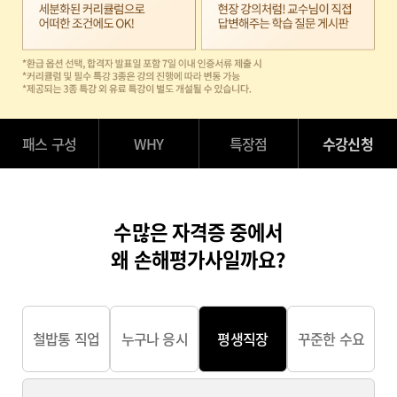
패스 구성
WHY
특장점
수강신청
수많은 자격증 중에서
왜 손해평가사일까요?
철밥통 직업
누구나 응시
평생직장
꾸준한 수요