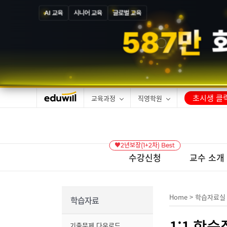
AI 교육
시니어 교육
글로벌 교육
5
8
7
만
초시생 클릭
교육과정
직영학원
♥2년보장(1+2차) Best
수강신청
교수 소개
Home
>
학습자료실
학습자료
1:1 학
기출문제 다운로드