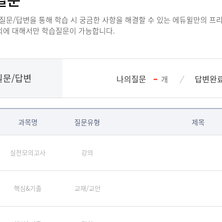
습질문/답변을 통해 학습 시 궁금한 사항을 해결할 수 있는 에듀윌만의 프
의에 대해서만 학습질문이 가능합니다.
-
질문/답변
나의질문
답변완
개
/
과목명
질문유형
제목
실전모의고사
강의
핵심&기출
교재/교안