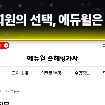
회원의 선택,
에듀윌
은
!
에듀윌 손해평가사
교재 소개
이벤트/특강
수험정보
> 1:1 학습질문
습질문