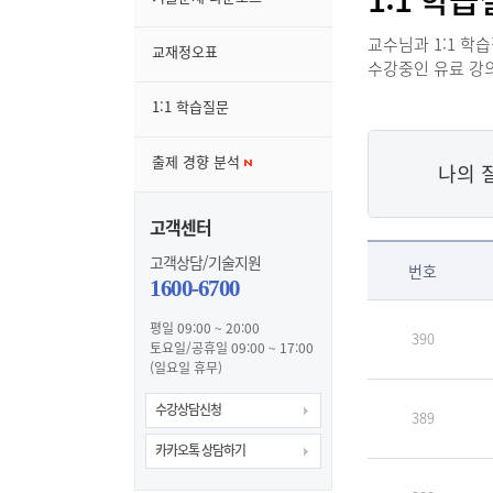
교수님과 1:1 학
교재정오표
수강중인 유료 강
1:1 학습질문
출제 경향 분석
나의 
고객센터
고객상담/기술지원
번호
1600-6700
평일 09:00 ~ 20:00
390
토요일/공휴일 09:00 ~ 17:00
(일요일 휴무)
수강상담신청
389
카카오톡 상담하기