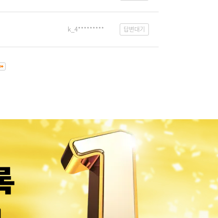
k_4*********
답변대기