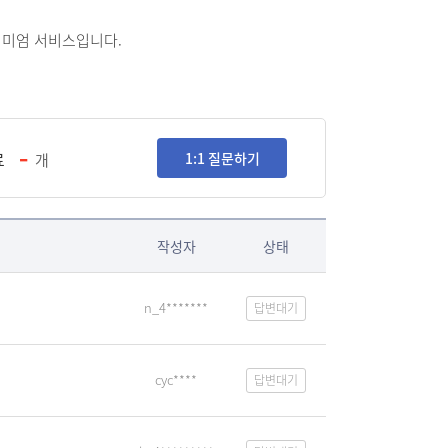
리미엄 서비스입니다.
-
료
1:1 질문하기
개
작성자
상태
n_4*******
답변대기
cyc****
답변대기