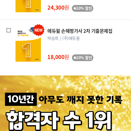
24,300
원
10% 할인
에듀윌 손해평가사 2차 기출문제집
박승희
(주)에듀윌
18,000
원
10% 할인