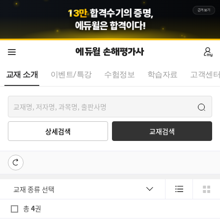
1
3
만
합격수기의 증명,
근거보기
에듀윌
은 합격이다!
에듀윌 손해평가사
교재 소개
이벤트/특강
수험정보
학습자료
고객센
상세검색
교재검색
총
4
권